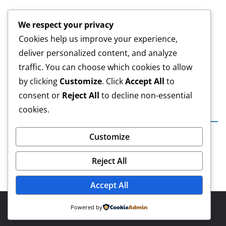
Laporan Keuangan Tahun 2024
01/08/2025
We respect your privacy
Laporan Keuangan Tahun 2023
16/08/2024
Cookies help us improve your experience,
Akreditasi
23/07/2024
deliver personalized content, and analyze
LOWONGAN PEKERJAAN
03/06/2024
traffic. You can choose which cookies to allow
(tanpa judul)
07/11/2023
by clicking
Customize
. Click
Accept All
to
consent or
Reject All
to decline non-essential
cookies.
Arsip Info
A
Customize
r
Reject All
s
i
Accept All
p
I
Copyright © 2026
PERUMDA GRAHA HUSADA MEDIKA
.
Powered by
n
f