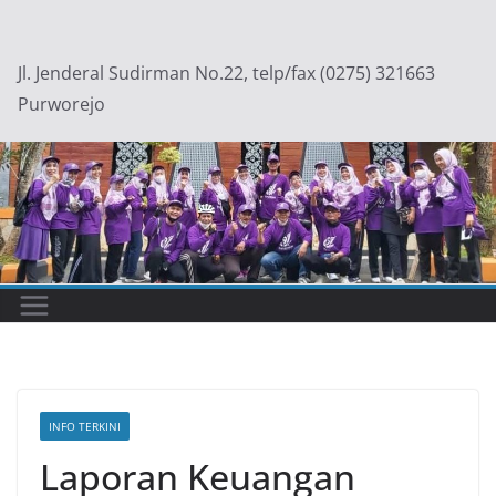
Skip
to
Jl. Jenderal Sudirman No.22, telp/fax (0275) 321663
content
Purworejo
INFO TERKINI
Laporan Keuangan