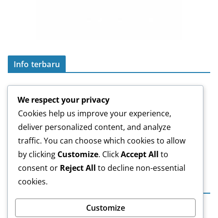
Info terbaru
Laporan Keuangan Tahun 2024
01/08/2025
We respect your privacy
Laporan Keuangan Tahun 2023
16/08/2024
Cookies help us improve your experience,
Akreditasi
23/07/2024
deliver personalized content, and analyze
LOWONGAN PEKERJAAN
03/06/2024
traffic. You can choose which cookies to allow
(tanpa judul)
07/11/2023
by clicking
Customize
. Click
Accept All
to
consent or
Reject All
to decline non-essential
cookies.
Arsip Info
A
Customize